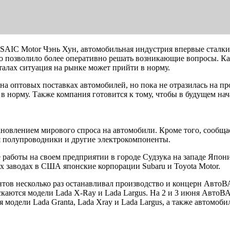
 SAIC Motor Чэнь Хун, автомобильная индустрия впервые сталки
о позволило более оперативно решать возникающие вопросы. Ка
рталах ситуация на рынке может прийти в норму.
 на оптовых поставках автомобилей, но пока не отразилась на 
 в норму. Также компания готовится к тому, чтобы в будущем на
ановлением мирового спроса на автомобили. Кроме того, сообщ
я полупроводники и другие электрокомпоненты.
аботы на своем предприятии в городе Судзука на западе Японии
 заводах в США японские корпорации Subaru и Toyota Motor.
тов несколько раз останавливал производство и концерн АвтоВ
скаются модели Lada X-Ray и Lada Largus. На 2 и 3 июня Авто
модели Lada Granta, Lada Xray и Lada Largus, а также автомобил