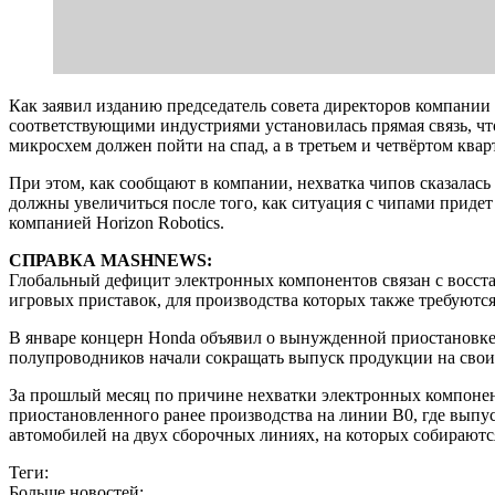
Как заявил изданию председатель совета директоров компании
соответствующими индустриями установилась прямая связь, чт
микросхем должен пойти на спад, а в третьем и четвёртом ква
При этом, как сообщают в компании, нехватка чипов сказалась
должны увеличиться после того, как ситуация с чипами придет
компанией Horizon Robotics.
СПРАВКА MASHNEWS:
Глобальный дефицит электронных компонентов связан с восст
игровых приставок, для производства которых также требуютс
В январе концерн Honda объявил о вынужденной приостановке р
полупроводников начали сокращать выпуск продукции на своих
За прошлый месяц по причине нехватки электронных компонен
приостановленного ранее производства на линии B0, где выпу
автомобилей на двух сборочных линиях, на которых собираются 
Теги:
Больше новостей: