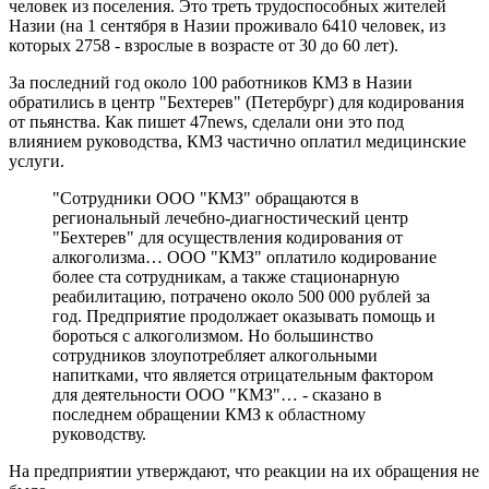
человек из поселения. Это треть трудоспособных жителей
Назии (на 1 сентября в Назии проживало 6410 человек, из
которых 2758 - взрослые в возрасте от 30 до 60 лет).
За последний год около 100 работников КМЗ в Назии
обратились в центр "Бехтерев" (Петербург) для кодирования
от пьянства. Как пишет 47news, сделали они это под
влиянием руководства, КМЗ частично оплатил медицинские
услуги.
"Сотрудники ООО "КМЗ" обращаются в
региональный лечебно-диагностический центр
"Бехтерев" для осуществления кодирования от
алкоголизма… ООО "КМЗ" оплатило кодирование
более ста сотрудникам, а также стационарную
реабилитацию, потрачено около 500 000 рублей за
год. Предприятие продолжает оказывать помощь и
бороться с алкоголизмом. Ho большинство
сотрудников злоупотребляет алкогольными
напитками, что является отрицательным фактором
для деятельности ООО "КМЗ"… - сказано в
последнем обращении КМЗ к областному
руководству.
На предприятии утверждают, что реакции на их обращения не