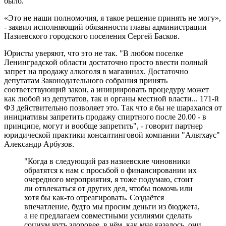
было.
«Это не наши полномочия, я такое решение принять не могу»,
- заявил исполняющий обязанности главы администрации
Назиевского городского поселения Сергей Басков.
Юристы уверяют, что это не так. "В любом поселке
Ленинградской области достаточно просто ввести полный
запрет на продажу алкоголя в магазинах. Достаточно
депутатам Законодательного собрания принять
соответствующий закон, а инициировать процедуру может
как любой из депутатов, так и органы местной власти... 171-й
ФЗ действительно позволяет это. Так что я бы не шарахался от
инициативы запретить продажу спиртного после 20.00 - в
принципе, могут и вообще запретить", - говорит партнер
юридической практики консалтинговой компании "Альтхаус"
Александр Арбузов.
"Когда в следующий раз назиевские чиновники
обратятся к нам с просьбой о финансировании их
очередного мероприятия, я тоже подумаю, стоит
ли отвлекаться от других дел, чтобы помочь или
хотя бы как-то отреагировать. Создаётся
впечатление, будто мы просим деньги из бюджета,
а не предлагаем совместными усилиями сделать
социум чуть здоровее, в чём, как мне казалось, они