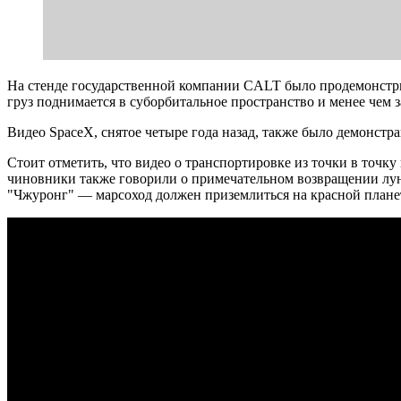
На стенде государственной компании CALT было продемонстри
груз поднимается в суборбитальное пространство и менее чем з
Видео SpaceX, снятое четыре года назад, также было демонстр
Стоит отметить, что видео о транспортировке из точки в точ
чиновники также говорили о примечательном возвращении лунн
"Чжуронг" — марсоход должен приземлиться на красной планет