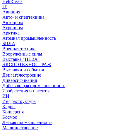
HeliRussia
IT
Авиация
Авто- и спецтехника
Автопром
Агропром
Арктика
Атомная промышленность
БПЛА
Военная техника
Вооружённые силы
Выставка "НЕВА"
ЭКСПОТЕХНОСТРАЖ
Выставки и события
Двигателестроение
Диверсификация
Добывающая промышленность
Изобретения и патенты
ИИ
Инфраструктура
Кадры
Конверсия
Космос
Легкая промышленность
Машиностроение