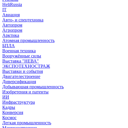
HeliRussia
IT
Авиация
Авто- и спецтехника
Автопром
Агропром
Арктика
Атомная промышленность
БПЛА
Военная техника
Вооружённые силы
Выставка "НЕВА"
ЭКСПОТЕХНОСТРАЖ
Выставки и события
Двигателестроение
Диверсификация
Добывающая промышленность
Изобретения и патенты
ИИ
Инфраструктура
Кадры
Конверсия
Космос
Легкая промышленность
Машиностроение