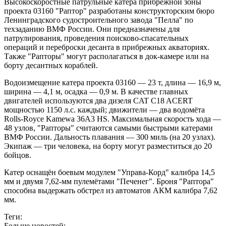
Высокоскоростные патрульные катера прибрежной зоны
проекта 03160 "Раптор" разработаны конструкторским бюро
Ленинградского судостроительного завода "Пелла" по
техзаданию ВМФ России. Они предназначены для
патрулирования, проведения поисково-спасательных
операций и переброски десанта в прибрежных акваториях.
Также "Рапторы" могут располагаться в док-камере или на
борту десантных кораблей.
Водоизмещение катера проекта 03160 — 23 т, длина — 16,9 м,
ширина — 4,1 м, осадка — 0,9 м. В качестве главных
двигателей используются два дизеля CAT C18 ACERT
мощностью 1150 л.с. каждый; движители — два водомёта
Rolls-Royce Kamewa 36A3 HS. Максимальная скорость хода —
48 узлов, "Рапторы" считаются самыми быстрыми катерами
ВМФ России. Дальность плавания — 300 миль (на 20 узлах).
Экипаж — три человека, на борту могут разместиться до 20
бойцов.
Катер оснащён боевым модулем "Управа-Корд" калибра 14,5
мм и двумя 7,62-мм пулемётами "Печенег". Броня "Раптора"
способна выдержать обстрел из автоматов АКМ калибра 7,62
мм.
Теги:
Больше новостей: