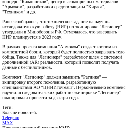
концерн "Калашников", центр высокопрочных материалов
"Армоком", разработчики средств защиты "Кираса",
"Техинком" и др.
Ранее сообщалось, что техническое задание на научно-
исследовательскую работу (НИР) по экипировке "Легионер"
утвердили в Минобороны РФ. Отмечалось, что завершить
НИР планируется в 2023 году.
В рамках проекта компания "Армоком" создаст костюм из
композитной брони, который будет полностью закрывать тело
бойца. Также для "Легионера" разработают шлем с системой
дополненной (AR) реальности, который позволит получать
данные с беспилотников.
Комплект "Легионер" должен заменить "Ратника" —
экипировку второго поколения, разработанную
специалистами АО "ЦНИИточмаш". Первоначально комплекс
научно-исследовательских работ по экипировке "Легионер"
планировали провести за два-три года.
Теги:
Больше новостей:
Telegram
MAX
Производственный холдинг KMZ: