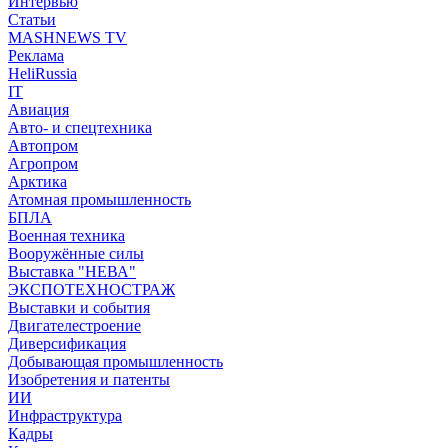
Интервью
Статьи
MASHNEWS TV
Реклама
HeliRussia
IT
Авиация
Авто- и спецтехника
Автопром
Агропром
Арктика
Атомная промышленность
БПЛА
Военная техника
Вооружённые силы
Выставка "НЕВА"
ЭКСПОТЕХНОСТРАЖ
Выставки и события
Двигателестроение
Диверсификация
Добывающая промышленность
Изобретения и патенты
ИИ
Инфраструктура
Кадры