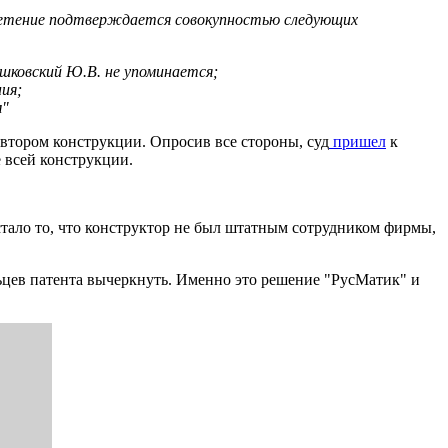
бретение подтверждается совокупностью следующих
шковский Ю.В. не упоминается;
ия;
м"
автором конструкции. Опросив все стороны, суд
пришел
к
 всей конструкции.
ало то, что конструктор не был штатным сотрудником фирмы,
ьцев патента вычеркнуть. Именно это решение "РусМатик" и