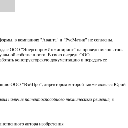
тформы, в компаниях "Аванта" и "РусМатик" не согласны.
одряда с ООО "ЭнергопромИнжиниринг" на проведение опытно-
ктуальной собственности. В свою очередь ООО
аботать конструкторскую документацию и передать ее
нтацию ООО "ВэйПро", директором которой также являлся Юрий
явил наличие патентоспособного технического решения, в
динственного автора изобретения.