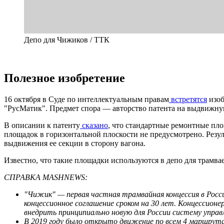
Депо для Чижиков / ТТК
Полезное изобретение
16 октября в Суде по интеллектуальным правам
встретятся
изоб
"РусМатик". Предмет спора — авторство патента на выдвижн
В описании к патенту
сказано
, что стандартные ремонтные п
площадок в горизонтальной плоскости не предусмотрено. Резу
выдвижения ее секции в сторону вагона.
Известно, что такие площадки используются в депо для трамва
СПРАВКА MASHNEWS:
"Чижик" — первая частная трамвайная концессия в Росс
концессионное соглашение сроком на 30 лет. Концессион
внедрить принципиально новую для России систему управл
В 2019 году было открыто движение по всем 4 маршрутам