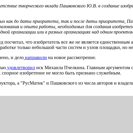
утствие творческого вклада Пашковского Ю.В. в создание изо
ных как до даты приоритета, так и после даты приоритета, Па
разования и опыта работы, необходимых для создания изобретен
дной организации или в разных организациях над одним проекто
д посчитал, что изобретатель все же не является единственным 
работке только небольшой части систем и узлов площадки, но не
ено, и дело
направили
на новое рассмотрение.
тью
удовлетворил
иск Михаила Пчелкина. Главным аргументом ст
о, спорное изобретение не могло быть признано служебным.
ктора, а "РусМатик" и Пашковского из числа авторов и владел