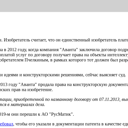
н. Изобретатель считает, что он единственный изобретатель пла
на в 2012 году, когда компания "Аванта" заключила договор п
с оплатой услуг по договору получает права на объекты интелле
бретателем Пчелкиным, в рамках которого тот должен был разр
и идеями и конструкторскими решениями, сейчас выясняет суд.
2013 году "Аванта" продала права на конструкторскую докуме
ских прав на изобретение.
ации, приобретенной по названному договору от 07.11.2013, вы
ится в материалах дела.
2019-м они перешли к АО "РусМатик".
ебовал
, чтобы его указали в документации патента в качестве е