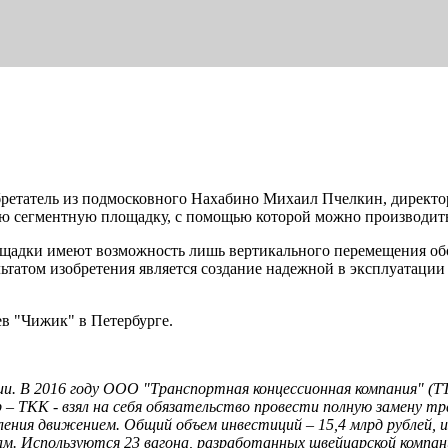
ретатель из подмосковного Нахабино Михаил Пчелкин, дирек
ую сегментную площадку, с помощью которой можно производит
лощадки имеют возможность лишь вертикального перемещения о
льтатом изобретения является создание надежной в эксплуатац
ев "Чижик" в Петербурге.
ии. В 2016 году ООО "Транспортная концессионная компания" (
ер – ТКК - взял на себя обязательство провести полную замену 
ения движением. Общий объем инвестиций – 15,4 млрд рублей, из
. Используются 23 вагона, разработанных швейцарской компани