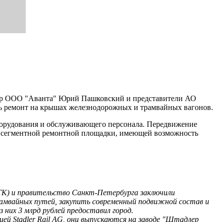
тор ООО "Аванта" Юрий Пашковский и представители АО
ь ремонт на крышах железнодорожных и трамвайных вагонов.
борудования и обслуживающего персонала. Передвижение
ии сегментной ремонтной площадки, имеющей возможность
ТТК) и правительство Санкт-Петербурга заключили
трамвайных путей, закупить современный подвижной состав и
 них 3 млрд рублей предоставил город.
ей Stadler Rail AG, они выпускаются на заводе "Штадлер