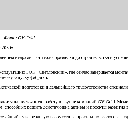
. Фото: GV Gold.
 2030».
ением недрами – от геологоразведки до строительства и успе
ксплуатацию ГОК «Светловский», где сейчас завершается монта
одному запуску фабрики.
тической подготовки и дальнейшего трудоустройства специалис
таются на постоянную работу в группе компаний GV Gold. Мемо
м, способных развить действующие активы и проекты развития 
очайший» уже реализуют совместные проекты по геологоразвед