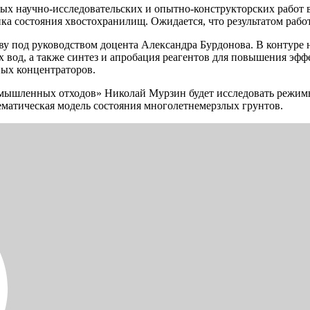
ых научно-исследовательских и опытно-конструкторских работ 
ка состояния хвостохранилищ. Ожидается, что результатом рабо
ву под руководством доцента Александра Бурдонова. В контуре
х вод, а также синтез и апробация реагентов для повышения эф
ых концентраторов.
мышленных отходов» Николай Мурзин будет исследовать режимы
ематическая модель состояния многолетнемерзлых грунтов.