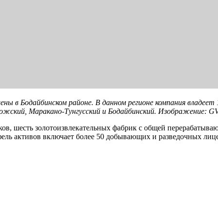
 в Бодайбинском районе. В данном регионе компания владеет 1
ложский, Маракано-Тунгусский и Бодайбинский. Изображение: G
ов, шесть золотоизвлекательных фабрик с общей перерабатываю
фель активов включает более 50 добывающих и разведочных лице