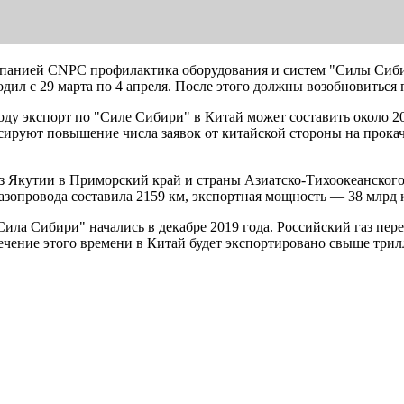
мпанией CNPC профилактика оборудования и систем "Силы Сибир
л с 29 марта по 4 апреля. После этого должны возобновиться п
оду экспорт по "Силе Сибири" в Китай может составить около 20
ируют повышение числа заявок от китайской стороны на прокач
з Якутии в Приморский край и страны Азиатско-Тихоокеанского
опровода составила 2159 км, экспортная мощность — 38 млрд ку
Сила Сибири" начались в декабре 2019 года. Российский газ пер
ечение этого времени в Китай будет экспортировано свыше трил