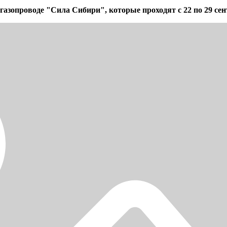
азопроводе "Сила Сибири", которые проходят с 22 по 29 сен