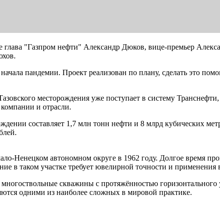
е глава "Газпром нефти" Александр Дюков, вице-премьер Алекса
хов.
 начала пандемии. Проект реализован по плану, сделать это пом
 Тазовского месторождения уже поступает в систему Транснефти,
 компании и отрасли.
дении составляет 1,7 млн тонн нефти и 8 млрд кубических метр
блей.
ало-Ненецком автономном округе в 1962 году. Долгое время про
ние в таком участке требует ювелирной точности и применения
 многоствольные скважины с протяжённостью горизонтального у
ются одними из наиболее сложных в мировой практике.