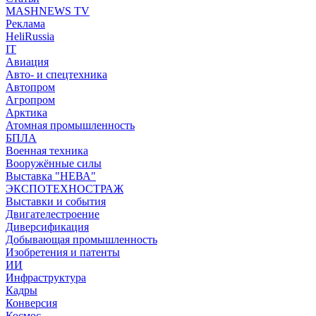
MASHNEWS TV
Реклама
HeliRussia
IT
Авиация
Авто- и спецтехника
Автопром
Агропром
Арктика
Атомная промышленность
БПЛА
Военная техника
Вооружённые силы
Выставка "НЕВА"
ЭКСПОТЕХНОСТРАЖ
Выставки и события
Двигателестроение
Диверсификация
Добывающая промышленность
Изобретения и патенты
ИИ
Инфраструктура
Кадры
Конверсия
Космос