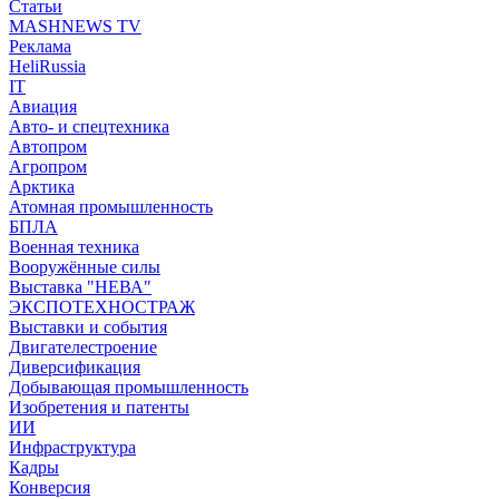
Статьи
MASHNEWS TV
Реклама
HeliRussia
IT
Авиация
Авто- и спецтехника
Автопром
Агропром
Арктика
Атомная промышленность
БПЛА
Военная техника
Вооружённые силы
Выставка "НЕВА"
ЭКСПОТЕХНОСТРАЖ
Выставки и события
Двигателестроение
Диверсификация
Добывающая промышленность
Изобретения и патенты
ИИ
Инфраструктура
Кадры
Конверсия