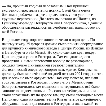
— Да, прошлый год был переломным. Нам пришлось
экстренно перестраивать логистику. С ней была очень
большая проблема в марте-апреле, потому что ушли все
крупные перевозчики. До этого мы возили из Шанхая, из
Гуанчжоу морем до Петербурга или Новороссийска, а дальше
оборудование разъезжалось автомобильным транспортом по
всей России.
В прошлом году морские линии исчезли в один день. По
нашему заказу 25 февраля должно было прийти оборудование
для крупного химического завода в центре России, из Шанхая
в Петербург его вёз Maersk. Но судно сделало круг вокруг
Кронштадта и ушло в Роттердам. Там его долго-долго
проверяли. С нами перевозчик вообще не разговаривал,
общался только с китайскими грузоотправителями.
Логистический оператор говорил нам: ждите. Контракт на
доставку был заключён ещё поздней осенью 2021 года, но это
для Maersk не было аргументом. Нам ещё повезло, что наш
груз отправили в Роттердам, потому что у Maersk очень
быстро закончились там мощности на терминалах, всё было
заполнено не доехавшими в Россию контейнерами, и они
стали сбрасывать их по дороге там, где были свободные места.
Например, один их клиент вёз из Китая четыре контейнера с
оборудованием, и два попали в Роттердам, а два в какой-то