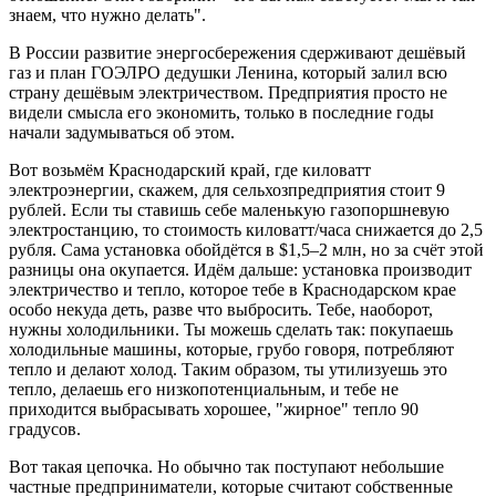
знаем, что нужно делать".
В России развитие энергосбережения сдерживают дешёвый
газ и план ГОЭЛРО дедушки Ленина, который залил всю
страну дешёвым электричеством. Предприятия просто не
видели смысла его экономить, только в последние годы
начали задумываться об этом.
Вот возьмём Краснодарский край, где киловатт
электроэнергии, скажем, для сельхозпредприятия стоит 9
рублей. Если ты ставишь себе маленькую газопоршневую
электростанцию, то стоимость киловатт/часа снижается до 2,5
рубля. Сама установка обойдётся в $1,5–2 млн, но за счёт этой
разницы она окупается. Идём дальше: установка производит
электричество и тепло, которое тебе в Краснодарском крае
особо некуда деть, разве что выбросить. Тебе, наоборот,
нужны холодильники. Ты можешь сделать так: покупаешь
холодильные машины, которые, грубо говоря, потребляют
тепло и делают холод. Таким образом, ты утилизуешь это
тепло, делаешь его низкопотенциальным, и тебе не
приходится выбрасывать хорошее, "жирное" тепло 90
градусов.
Вот такая цепочка. Но обычно так поступают небольшие
частные предприниматели, которые считают собственные