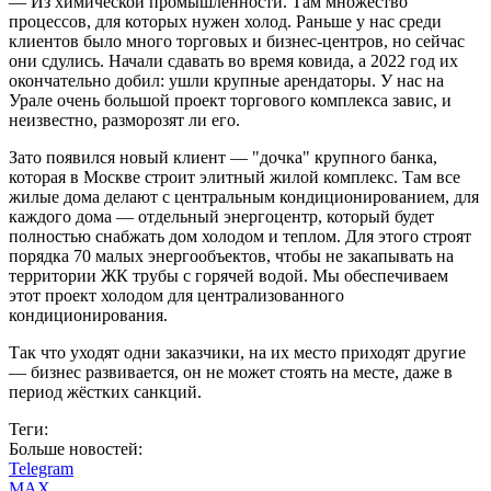
— Из химической промышленности. Там множество
процессов, для которых нужен холод. Раньше у нас среди
клиентов было много торговых и бизнес-центров, но сейчас
они сдулись. Начали сдавать во время ковида, а 2022 год их
окончательно добил: ушли крупные арендаторы. У нас на
Урале очень большой проект торгового комплекса завис, и
неизвестно, разморозят ли его.
Зато появился новый клиент — "дочка" крупного банка,
которая в Москве строит элитный жилой комплекс. Там все
жилые дома делают с центральным кондиционированием, для
каждого дома — отдельный энергоцентр, который будет
полностью снабжать дом холодом и теплом. Для этого строят
порядка 70 малых энергообъектов, чтобы не закапывать на
территории ЖК трубы с горячей водой. Мы обеспечиваем
этот проект холодом для централизованного
кондиционирования.
Так что уходят одни заказчики, на их место приходят другие
— бизнес развивается, он не может стоять на месте, даже в
период жёстких санкций.
Теги:
Больше новостей:
Telegram
MAX