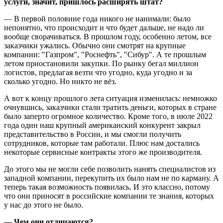
услуги, значит, пришлось расширять штат?
— В первой половине года никого не нанимали: было
непонятно, что происходит и что будет дальше, не надо ли
вообще сворачиваться. В прошлом году, особенно летом, все
заказчики ужались. Обычно они смотрят на крупные
компании: "Газпром", "Роснефть", "Сибур". А те прошлым
летом приостановили закупки. По рынку бегал миллион
логистов, предлагая везти что угодно, куда угодно и за
сколько угодно. Но никто не вёз.
А вот к концу прошлого лета ситуация изменилась: немножко
очнувшись, заказчики стали тратить деньги, которых в стране
было заперто огромное количество. Кроме того, в июле 2022
года один наш крупный американский конкурент закрыл
представительство в России, и мы смогли получить
сотрудников, которые там работали. Плюс нам достались
некоторые сервисные контракты этого же производителя.
До этого мы не могли себе позволить нанять специалистов из
западной компании, перекупить их было нам не по карману. А
теперь такая возможность появилась. И это классно, потому
что они приносят в российские компании те знания, которых
у нас до этого не было.
— Чем они отличаются?