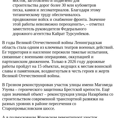
мостов, заготовлено и подвезено для
строительства дорог более 30 млн кубометров
песка, камня и лесоматериалов. Благодаря этому
титаническому труду обеспечивалось
продвижение войск и снабжение фронта. Значение
этой работы невозможно переоценить», – отметил
заместитель руководителя Федерального
дорожного агентства Кайрат Турсунбеков.
В годы Великой Отечественной войны Ленинградская
область стала одним из ключевых театров военных действий.
Ее территория и население пережили тяжелые испытания,
связанные с военными операциями, оккупацией и
партизанским движением. Только в 2026 году дорожные
работы пройдут на 15 объектах, ведущих к местам воинской
славы и памятникам, воздвигнутым в честь героев и жертв
Великой Отечественной войны.
В Грозном реконструирован участок улицы имени Магомеда
Узуева – героического защитника Брестской крепости. Ещё
один значимый объект – реконструкция улицы Назарбаева со
строительством современной транспортной развязки на
разных уровнях в районе пересечения со
Старопромысловским шоссе.
А в подмосковном Жуковском ремонтируют участок