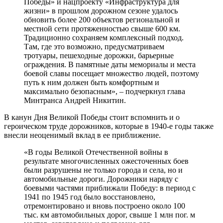
Победы» и нацпроекту «Инфраструктура для
жизни» в прошлом дорожном сезоне удалось
обновить более 200 объектов региональной и
местной сети протяженностью свыше 600 км.
Традиционно сохраняем комплексный подход.
Там, где это возможно, предусматриваем
тротуары, пешеходные дорожки, барьерные
ограждения. В памятные даты мемориалы и места
боевой славы посещает множество людей, поэтому
путь к ним должен быть комфортным и
максимально безопасным», – подчеркнул глава
Минтранса Андрей Никитин.
В канун Дня Великой Победы стоит вспомнить и о
героическом труде дорожников, которые в 1940-е годы также
внесли неоценимый вклад в ее приближение.
«В годы Великой Отечественной войны в
результате многочисленных ожесточенных боев
были разрушены не только города и села, но и
автомобильные дороги. Дорожники наряду с
боевыми частями приближали Победу: в период с
1941 по 1945 год было восстановлено,
отремонтировано и вновь построено около 100
тыс. км автомобильных дорог, свыше 1 млн пог. м