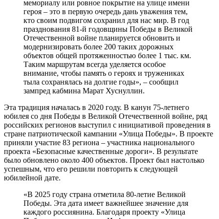
мемориалу или ровное покрытие на улице имени
героя – это в первую очередь дань уважения тем,
кто своим подвигом сохранил для нас мир. В год
празднования 81-й годовщины Победы в Великой
Отечественной войне планируется обновить и
модернизировать более 200 таких дорожных
объектов общей протяженностью более 1 тыс. км.
Таким маршрутам всегда уделяется особое
внимание, чтобы память о героях и тружениках
тыла сохранялась на долгие годы», – сообщил
зампред кабмина Марат Хуснуллин.
Эта традиция началась в 2020 году. В канун 75-летнего
юбилея со дня Победы в Великой Отечественной войне, ряд
российских регионов выступил с инициативой проведения в
стране патриотической кампании «Улица Победы». В проекте
приняли участие 83 региона – участника национального
проекта «Безопасные качественные дороги». В результате
было обновлено около 400 объектов. Проект был настолько
успешным, что его решили повторить к следующей
юбилейной дате.
«В 2025 году страна отметила 80-летие Великой
Победы. Эта дата имеет важнейшее значение для
каждого россиянина. Благодаря проекту «Улица