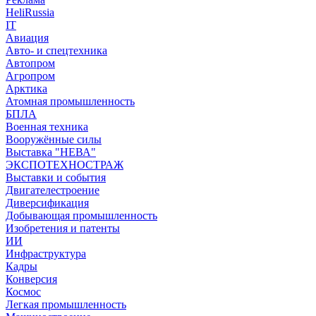
HeliRussia
IT
Авиация
Авто- и спецтехника
Автопром
Агропром
Арктика
Атомная промышленность
БПЛА
Военная техника
Вооружённые силы
Выставка "НЕВА"
ЭКСПОТЕХНОСТРАЖ
Выставки и события
Двигателестроение
Диверсификация
Добывающая промышленность
Изобретения и патенты
ИИ
Инфраструктура
Кадры
Конверсия
Космос
Легкая промышленность