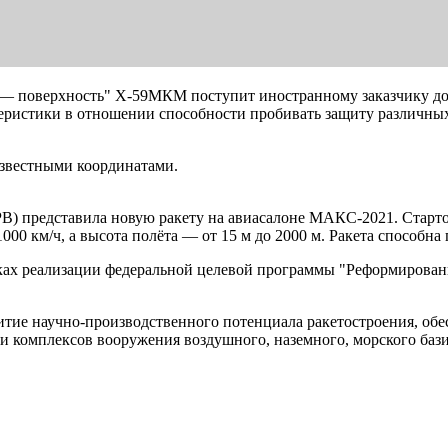
 — поверхность" Х-59МКМ поступит иностранному заказчику до 
еристики в отношении способности пробивать защиту различны
известными координатами.
 представила новую ракету на авиасалоне МАКС-2021. Стартовая
 км/ч, а высота полёта — от 15 м до 2000 м. Ракета способна п
мках реализации федеральной целевой программы "Реформирова
итие научно-производственного потенциала ракетостроения, обе
и комплексов вооружения воздушного, наземного, морского баз