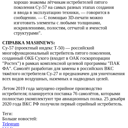
хорошо знакомы лётчикам истребителей пятого
поколения Су-57 на самых разных этапах создания
и ввода в эксплуатацию техники, — говорится в
сообщении. — С помощью 3D-печати можно
изготовить элементы с любыми толщинами,
искривлениями, полостям, сетчатой и ячеистой
структурами".
СПРАВКА MASHNEWS:
Су-57 (проектный индекс Т-50) — российский
многофункциональный истребитель пятого поколения,
созданный ОКБ Сухого (входит в ОАК госкорпорации
"Ростех") в рамках комплексной целевой программы "ПАК
ФА". Самолёт разработан для замены в российских ВКС
тяжёлого истребителя Су-27 и предназначен для уничтожения
всех видов воздушных, наземных и надводных целей.
Летом 2019 года запущено серийное производство
истребителя; планируется поставка 76 самолётов, которыми
полностью укомплектуют три авиационных полка. 25 декабря
2020 года ВКС РФ получили первый серийный истребитель.
Теги:
Больше новостей:
Telegram