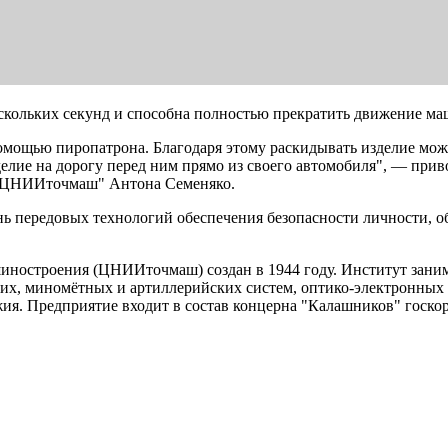
ескольких секунд и способна полностью прекратить движение ма
омощью пиропатрона. Благодаря этому раскидывать изделие можно
елие на дорогу перед ним прямо из своего автомобиля", — приво
 "ЦНИИточмаш" Антона Семеняко.
ь передовых технологий обеспечения безопасности личности, об
иностроения (ЦНИИточмаш) создан в 1944 году. Институт заним
щих, миномётных и артиллерийских систем, оптико-электронны
жия. Предприятие входит в состав концерна "Калашников" госко