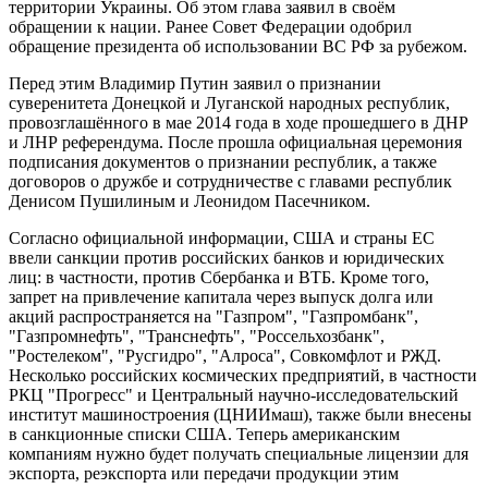
территории Украины. Об этом глава заявил в своём
обращении к нации. Ранее Совет Федерации одобрил
обращение президента об использовании ВС РФ за рубежом.
Перед этим Владимир Путин заявил о признании
суверенитета Донецкой и Луганской народных республик,
провозглашённого в мае 2014 года в ходе прошедшего в ДНР
и ЛНР референдума. После прошла официальная церемония
подписания документов о признании республик, а также
договоров о дружбе и сотрудничестве с главами республик
Денисом Пушилиным и Леонидом Пасечником.
Согласно официальной информации, США и страны ЕС
ввели санкции против российских банков и юридических
лиц: в частности, против Сбербанка и ВТБ. Кроме того,
запрет на привлечение капитала через выпуск долга или
акций распространяется на "Газпром", "Газпромбанк",
"Газпромнефть", "Транснефть", "Россельхозбанк",
"Ростелеком", "Русгидро", "Алроса", Совкомфлот и РЖД.
Несколько российских космических предприятий, в частности
РКЦ "Прогресс" и Центральный научно-исследовательский
институт машиностроения (ЦНИИмаш), также были внесены
в санкционные списки США. Теперь американским
компаниям нужно будет получать специальные лицензии для
экспорта, реэкспорта или передачи продукции этим