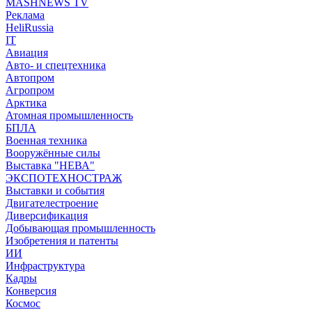
MASHNEWS TV
Реклама
HeliRussia
IT
Авиация
Авто- и спецтехника
Автопром
Агропром
Арктика
Атомная промышленность
БПЛА
Военная техника
Вооружённые силы
Выставка "НЕВА"
ЭКСПОТЕХНОСТРАЖ
Выставки и события
Двигателестроение
Диверсификация
Добывающая промышленность
Изобретения и патенты
ИИ
Инфраструктура
Кадры
Конверсия
Космос