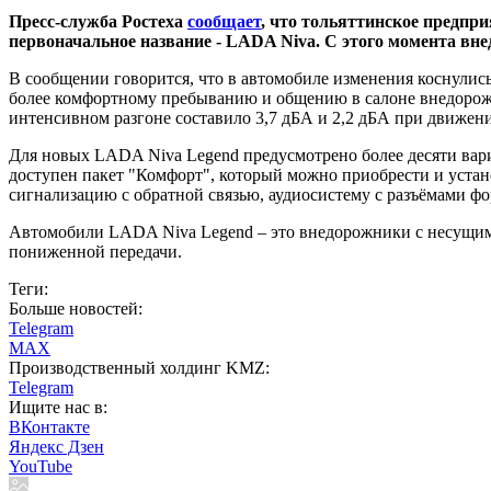
Пресс-служба Ростеха
сообщает
, что тольяттинское предпр
первоначальное название - LADA Niva. С этого момента вн
В сообщении говорится, что в автомобиле изменения коснулис
более комфортному пребыванию и общению в салоне внедорож
интенсивном разгоне составило 3,7 дБА и 2,2 дБА при движени
Для новых LADA Niva Legend предусмотрено более десяти вар
доступен пакет "Комфорт", который можно приобрести и уста
сигнализацию с обратной связью, аудиосистему с разъёмами 
Автомобили LADA Niva Legend – это внедорожники с несущи
пониженной передачи.
Теги:
Больше новостей:
Telegram
MAX
Производственный холдинг KMZ:
Telegram
Ищите нас в:
ВКонтакте
Яндекс Дзен
YouTube