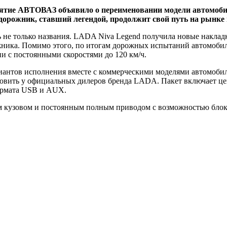
иятие АВТОВАЗ объявило о переименовании модели автомоби
едорожник, ставший легендой, продолжит свой путь на рынке
ь не только названия. LADA Niva Legend получила новые наклад
ника. Помимо этого, по итогам дорожных испытаний автомобил
и с постоянными скоростями до 120 км/ч.
иантов исполнения вместе с коммерческими моделями автомобил
новить у официальных дилеров бренда LADA. Пакет включает це
формата USB и AUX.
м кузовом и постоянным полным приводом с возможностью бло