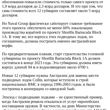
обоснования повысили стоимость только самого проекта от
1,9 млрд долларов до 2,3 млрд долларов. И это при том, что
сама стоимость всех 12 субмарин составляет около 5 млрд
долларов.
Но Naval Group фактически саботирует главное требование
этого проекта: обеспечить не менее 60% локализации
производства кораблей по проекту Shortfin Barracuda Block
1A. К тому же, все корпуса этих подводных лодок, по
соглашению, должны построить именно австралийские
верфи.
По предварительным планам, старт строительства головной
субмарины по проекту Shortfin Barracuda Block 1A должен
состояться в конце 2023 года. Эта субмарина должна иметь
корпус длиной 94 м и водоизмещение около 4700 т.
Новые 12 субмарин нужны Австралии для замены шести
подводных лодок Collin, которые вступили в строй
национальных ВМС в период 1996-2003 годов, и были
построены в кооперации со шведской Saab.
Эпизод с подводными лодками – не единственный пример,
когда Австралия решила отказаться от услуг европейских
поставщиков оружия. В частности, на днях Министерство