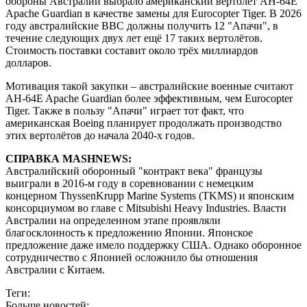
обороны Австралии выбрало американский вертолёт AH-64E
Apache Guardian в качестве замены для Eurocopter Tiger. В 2026
году австралийские ВВС должны получить 12 "Апачи", в
течение следующих двух лет ещё 17 таких вертолётов.
Стоимость поставки составит около трёх миллиардов
долларов.
Мотивация такой закупки – австралийские военные считают
AH-64E Apache Guardian более эффективным, чем Eurocopter
Tiger. Также в пользу "Апачи" играет тот факт, что
американская Boeing планирует продолжать производство
этих вертолётов до начала 2040-х годов.
СПРАВКА MASHNEWS:
Австралийский оборонный "контракт века" французы
выиграли в 2016-м году в соревновании с немецким
концерном ThyssenKrupp Marine Systems (TKMS) и японским
консорциумом во главе с Mitsubishi Heavy Industries. Власти
Австралии на определенном этапе проявляли
благосклонность к предложению Японии. Японское
предложение даже имело поддержку США. Однако оборонное
сотрудничество с Японией осложнило бы отношения
Австралии с Китаем.
Теги:
Больше новостей: