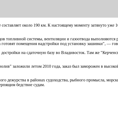
 составляет около 190 км. К настоящему моменту затянуто уже 1
дов топливной системы, вентиляции и газоотвода выполняются
а готовят помещения надстройки под установку зашивки", — го
й достройки на сдаточную базу во Владивосток. Там же "Керчен
лив" заложили летом 2010 года, заказ был заморожен в высоко
ного дежурства в районах судоходства, рыбного промысла, морс
ерпящим бедствие судам.