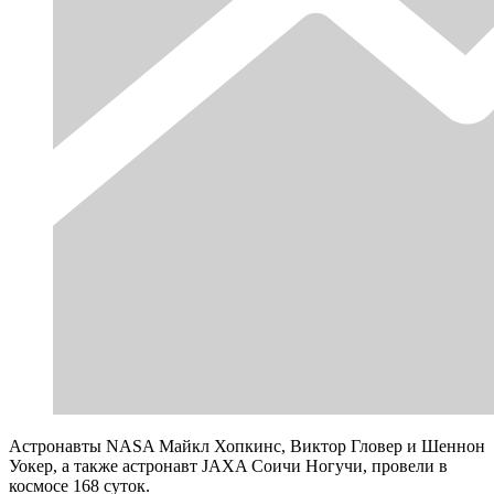
Астронавты NASA Майкл Хопкинс, Виктор Гловер и Шеннон
Уокер, а также астронавт JAXA Соичи Ногучи, провели в
космосе 168 суток.