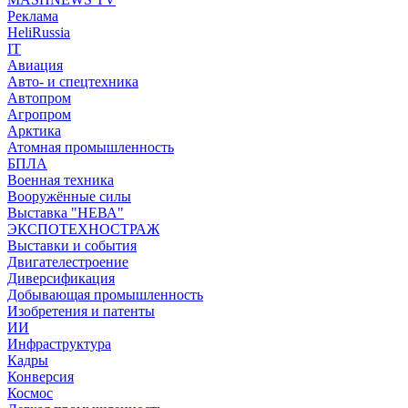
Реклама
HeliRussia
IT
Авиация
Авто- и спецтехника
Автопром
Агропром
Арктика
Атомная промышленность
БПЛА
Военная техника
Вооружённые силы
Выставка "НЕВА"
ЭКСПОТЕХНОСТРАЖ
Выставки и события
Двигателестроение
Диверсификация
Добывающая промышленность
Изобретения и патенты
ИИ
Инфраструктура
Кадры
Конверсия
Космос