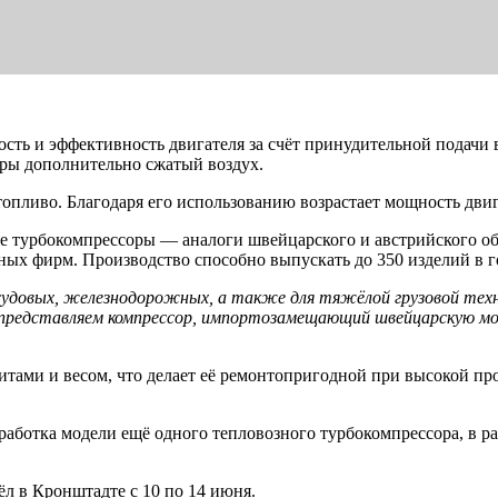
сть и эффективность двигателя за счёт принудительной подачи
дры дополнительно сжатый воздух.
пливо. Благодаря его использованию возрастает мощность двига
е турбокомпрессоры — аналоги швейцарского и австрийского о
нных фирм. Производство способно выпускать до 350 изделий в г
судовых, железнодорожных, а также для тяжёлой грузовой тех
представляем компрессор, импортозамещающий швейцарскую мод
тами и весом, что делает её ремонтопригодной при высокой про
работка модели ещё одного тепловозного турбокомпрессора, в ра
 в Кронштадте с 10 по 14 июня.