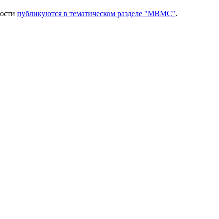
вости
публикуются в тематическом разделе "МВМС"
.