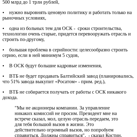
500 млрд до 1 трлн рублей,
• нужно выровнять ценовую политику и работать только на
рыночных условиях,
• одна из больных тем для ОСК - сроки строительства,
технологии очень старые, придется перевооружать отрасль и
строить по-другому,
• большая проблема в серийности: целесообразно строить
серию, если в ней минимум 5 судов,
• В ОСК будут большие кадровые изменения,
• ВТБ не будет продавать Балтийский завод (планировались,
что 51% завода выкупит «Росатом» - прим. ред.),
• ВТБ не собирается получать от работы с ОСК никакого
дохода.
"Мы не акционеры компании. За управление
никаких комиссий не просим. Президент мне на
встрече сказал, мол, целую отрасль передаем, это
для тебя большой вызов в жизни. Это
действительно огромный вызов, но попробуем
справиться. Должны справиться", - сказал Костин.