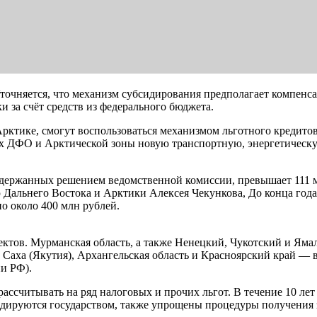
Уточняется, что механизм субсидирования предполагает компе
и за счёт средств из федерального бюджета.
Арктике, смогут воспользоваться механизмом льготного кредит
ах ДФО и Арктической зоны новую транспортную, энергетическу
держанных решением ведомственной комиссии, превышает 111 м
ю Дальнего Востока и Арктики Алексея Чекункова, До конца год
о около 400 млн рублей.
ъектов. Мурманская область, а также Ненецкий, Чукотский и Ям
 Саха (Якутия), Архангельская область и Красноярский край —
ии РФ).
рассчитывать на ряд налоговых и прочих льгот. В течение 10 л
идируются государством, также упрощены процедуры получения