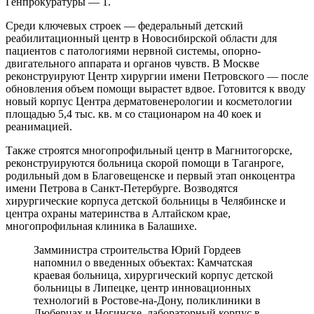
Генпрокуратуры — 1.
Среди ключевых строек — федеральный детский
реабилитационный центр в Новосибирской области для
пациентов с патологиями нервной системы, опорно-
двигательного аппарата и органов чувств. В Москве
реконструируют Центр хирургии имени Петровского — после
обновления объем помощи вырастет вдвое. Готовится к вводу
новый корпус Центра дерматовенерологии и косметологии
площадью 5,4 тыс. кв. м со стационаром на 40 коек и
реанимацией.
Также строятся многопрофильный центр в Магнитогорске,
реконструируются больница скорой помощи в Таганроге,
родильный дом в Благовещенске и первый этап онкоцентра
имени Петрова в Санкт-Петербурге. Возводятся
хирургические корпуса детской больницы в Челябинске и
центра охраны материнства в Алтайском крае,
многопрофильная клиника в Балашихе.
Замминистра строительства Юрий Гордеев
напомнил о введенных объектах: Камчатская
краевая больница, хирургический корпус детской
больницы в Липецке, центр инновационных
технологий в Ростове-на-Дону, поликлиники в
Люберцах и Ногинске, лабораторный корпус в