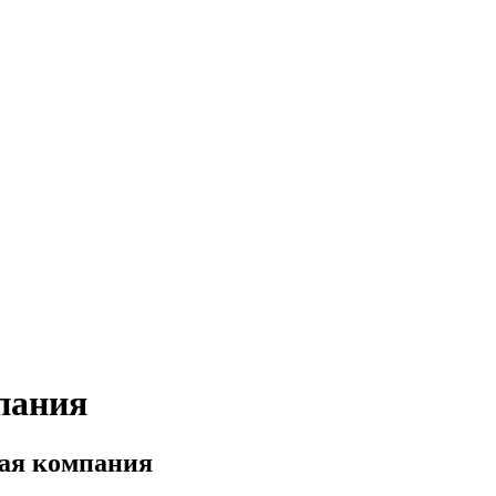
пания
ная компания