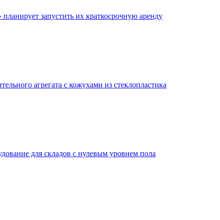
планирует запустить их краткосрочную аренду
ельного агрегата с кожухами из стеклопластика
дование для складов с нулевым уровнем пола