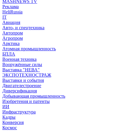
MASHNEWS TV
Реклама
HeliRussia
IT
Авиация
Авто- и спецтехника
Автопром
Агропром
Арктика
Атомная промышленность
БПЛА
Военная техника
Вооружённые силы
Выставка "НЕВА"
ЭКСПОТЕХНОСТРАЖ
Выставки и события
Двигателестроение
Диверсификация
Добывающая промышленность
Изобретения и патенты
ИИ
Инфраструктура
Кадры
Конверсия
Космос