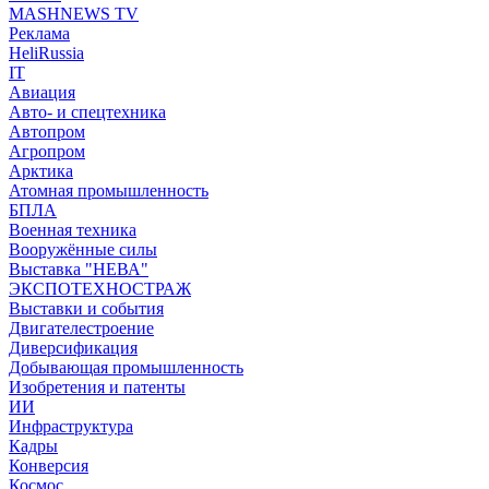
MASHNEWS TV
Реклама
HeliRussia
IT
Авиация
Авто- и спецтехника
Автопром
Агропром
Арктика
Атомная промышленность
БПЛА
Военная техника
Вооружённые силы
Выставка "НЕВА"
ЭКСПОТЕХНОСТРАЖ
Выставки и события
Двигателестроение
Диверсификация
Добывающая промышленность
Изобретения и патенты
ИИ
Инфраструктура
Кадры
Конверсия
Космос