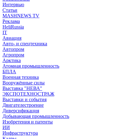
Интервью
Статьи
MASHNEWS TV
Реклама
HeliRussia
IT
Авиация
Авто- и спецтехника
Автопром
Агропром
Арктика
Атомная промышленность
БПЛА
Военная техника
Вооружённые силы
Выставка "НЕВА"
ЭКСПОТЕХНОСТРАЖ
Выставки и события
Двигателестроение
Диверсификация
Добывающая промышленность
Изобретения и патенты
ИИ
Инфраструктура
Кадры