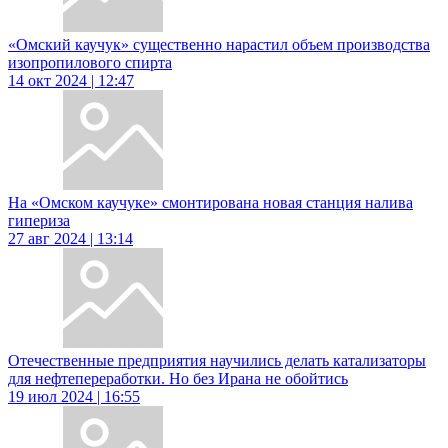
«Омский каучук» существенно нарастил объем производства
изопропилового спирта
14 окт 2024 | 12:47
На «Омском каучуке» смонтирована новая станция налива
гипериза
27 авг 2024 | 13:14
Отечественные предприятия научились делать катализаторы
для нефтепереработки. Но без Ирана не обойтись
19 июл 2024 | 16:55