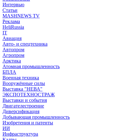
Интервью
Статьи
MASHNEWS TV
Реклама
HeliRussia
IT
Авиация
Авто- и спецтехника
Автопром
Агропром
Арктика
Атомная промышленность
БПЛА
Военная техника
Вооружённые силы
Выставка "НЕВА"
ЭКСПОТЕХНОСТРАЖ
Выставки и события
Двигателестроение
Диверсификация
Добывающая промышленность
Изобретения и патенты
ИИ
Инфраструктура
Кадры