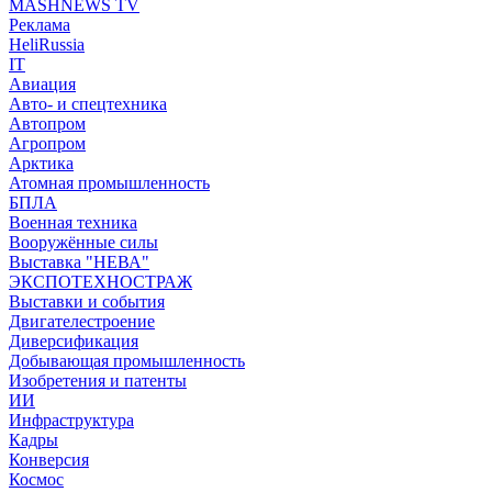
MASHNEWS TV
Реклама
HeliRussia
IT
Авиация
Авто- и спецтехника
Автопром
Агропром
Арктика
Атомная промышленность
БПЛА
Военная техника
Вооружённые силы
Выставка "НЕВА"
ЭКСПОТЕХНОСТРАЖ
Выставки и события
Двигателестроение
Диверсификация
Добывающая промышленность
Изобретения и патенты
ИИ
Инфраструктура
Кадры
Конверсия
Космос