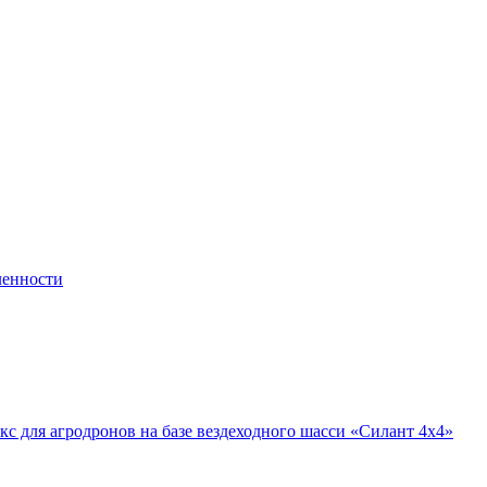
ленности
 для агродронов на базе вездеходного шасси «Силант 4х4»