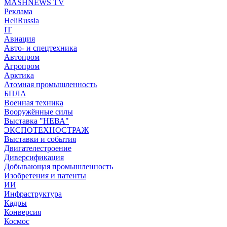
MASHNEWS TV
Реклама
HeliRussia
IT
Авиация
Авто- и спецтехника
Автопром
Агропром
Арктика
Атомная промышленность
БПЛА
Военная техника
Вооружённые силы
Выставка "НЕВА"
ЭКСПОТЕХНОСТРАЖ
Выставки и события
Двигателестроение
Диверсификация
Добывающая промышленность
Изобретения и патенты
ИИ
Инфраструктура
Кадры
Конверсия
Космос