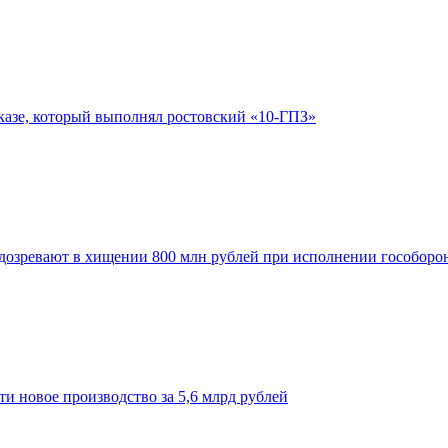
аказе, который выполнял ростовский «10-ГПЗ»
озревают в хищении 800 млн рублей при исполнении гособорон
и новое производство за 5,6 млрд рублей